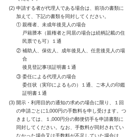
(2)
申請する者が代理人である場合は、前項の書類に
加えて、下記の書類を同封してください。
①
親権者、未成年後見人の場合
戸籍謄本（親権者と同居の場合は続柄記載の住
民票でも可）１通
②
補助人、保佐人、成年後見人、任意後見人の場
合
後見登記事項証明書１通
③
委任による代理人の場合
委任状（実印によるもの）１通、ご本人の印鑑
証明書１通
(3)
開示・利用目的の通知の求めの場合に限り、１回
の申請ごとに1,000円の手数料を申し受けます。つ
きましては、１,000円分の郵便切手を申請書類に
同封してください。なお、手数料が同封されてい
なかった場合又は手数料が不足していた場合は、