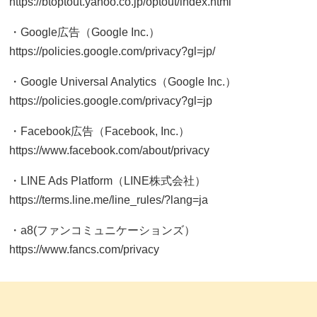
https://btoptout.yahoo.co.jp/optout/index.html
・Google広告（Google Inc.）
https://policies.google.com/privacy?gl=jp/
・Google Universal Analytics（Google Inc.）
https://policies.google.com/privacy?gl=jp
・Facebook広告（Facebook, Inc.）
https://www.facebook.com/about/privacy
・LINE Ads Platform（LINE株式会社）
https://terms.line.me/line_rules/?lang=ja
・a8(ファンコミュニケーションズ）
https://www.fancs.com/privacy