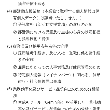
損害賠償手続き
(4)
部活動支援業務（本業務で取得する個人情報は保
有個人データには該当いたしません。）
①
受託業務（部活動支援業務）の遂行のため
②
部活動における児童及び生徒の心身の状況把握
と指導技術の提供
(5)
従業員及び採用応募者等の管理
①
採用選考手続き、及び入社・退職に係る諸手続
きの実施
②
雇用にあたっての人事労務及び健康管理のため
③
特定個人情報（マイナンバー）に関わる、源泉
徴収・社会保険届出事務
(6)
業務効率化及びサービス品質向上のための分析業
務
①
生成AIツール（Gemini等）を活用した、業務効
率化及びサービス品質向上のための分析・活用